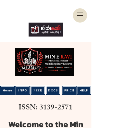
PEER
Home
INFO
DOCS
PRICE
HELP
ISSN:
3139-2571
Welcome to the Min