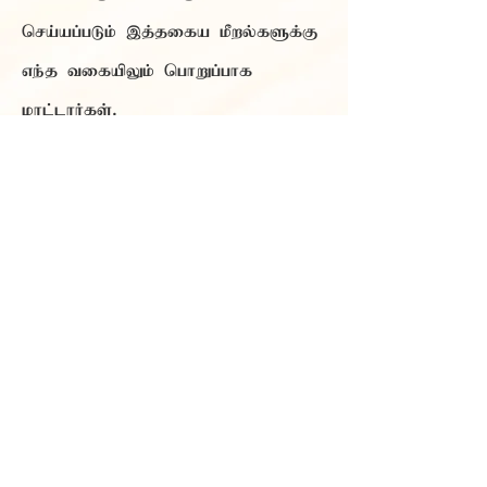
செய்யப்படும் இத்தகைய மீறல்களுக்கு
எந்த வகையிலும் பொறுப்பாக
மாட்டார்கள்.
4.
Blacklisting:
Authors found guilty of
severe plagiarism may be permanently
blacklisted from submitting future
manuscripts to MIJMR and all other
publications under MIN E KAVI.
தடை செய்தல்:
கடுமையான
காப்புரிமை மீறலில் ஈடுபடும்
MIJMR
MIN E
ஆசிரியர்கள்,
மற்றும்
KAVI-
ன் கீழ் உள்ள மற்ற அனைத்து